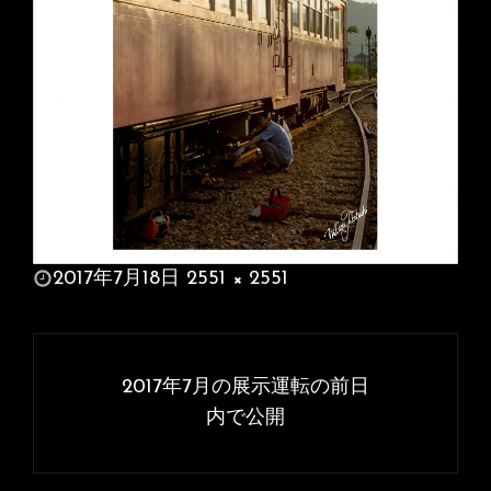
投
2017年7月18日
2551 × 2551
稿
フ
日:
ル
投
サ
稿
2017年7月の展示運転の前日
イ
ナ
内で公開
ズ
ビ
ゲ