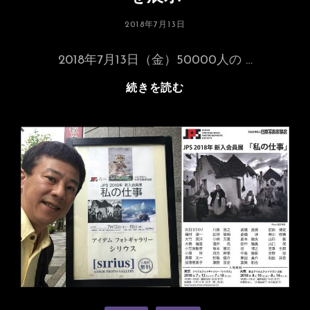
投
2018年7月13日
稿
日:
2018年7月13日（金）50000人の …
50000
続きを読む
人
の
写
真
展
で
吉
ヶ
原
の
写
真
を