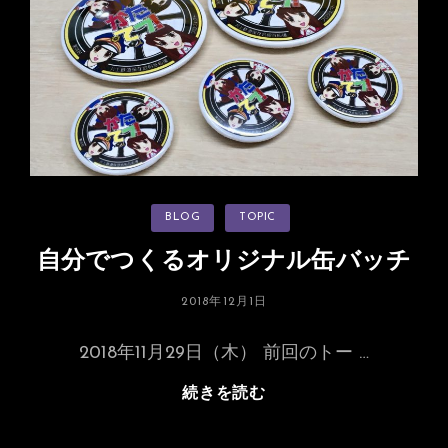
カ
BLOG
TOPIC
テ
ゴ
リ
自分でつくるオリジナル缶バッチ
ー
投
2018年12月1日
稿
日:
2018年11月29日（木） 前回のトー …
自
続きを読む
分
で