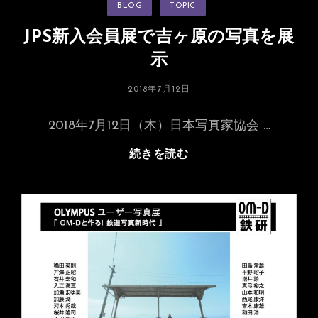
カ
BLOG
TOPIC
展
テ
ゴ
示
リ
JPS新入会員展で吉ヶ原の写真を展
ー
示
投
2018年7月12日
稿
日:
2018年7月12日（木）日本写真家協会 …
JPS
続きを読む
新
入
会
員
展
で
吉
ヶ
原