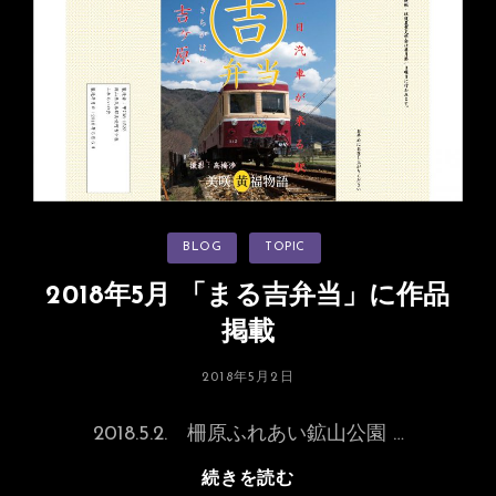
写
真
展
「OM-
D
と
作
る!
鉄
カ
BLOG
TOPIC
道
テ
ゴ
写
リ
2018年5月 「まる吉弁当」に作品
ー
真
掲載
新
時
投
2018年5月2日
代」
稿
に
日:
2018.5.2. 柵原ふれあい鉱山公園 …
出
展
2018
続きを読む
（大