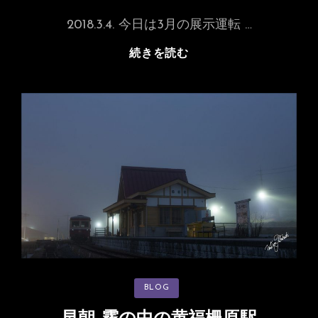
稿
日:
2018.3.4. 今日は3月の展示運転 …
2018
続きを読む
年
4
月
展
示
運
転
は
桜
は
咲
い
て
カ
BLOG
い
テ
ゴ
な
リ