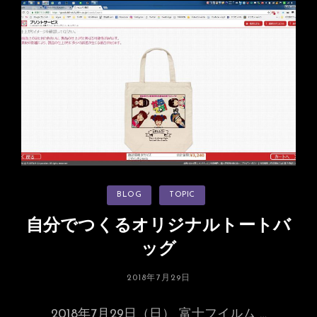
つ
く
る
オ
リ
ジ
ナ
ル
缶
バ
ッ
カ
BLOG
TOPIC
チ
テ
ゴ
リ
自分でつくるオリジナルトートバ
ー
ッグ
投
2018年7月29日
稿
日:
2018年7月29日（日） 富士フイルム …