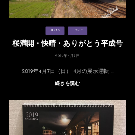
カ
BLOG
TOPIC
テ
ゴ
リ
桜満開・快晴・ありがとう平成号
ー
投
2019年4月7日
稿
日:
2019年4月7日（日） 4月の展示運転 …
桜
続きを読む
満
開・
快
晴・
あ
り
が