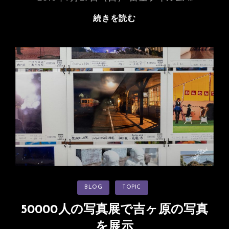
自
続きを読む
分
で
つ
く
る
オ
リ
ジ
ナ
ル
ト
ー
ト
カ
BLOG
TOPIC
バ
テ
ゴ
ッ
リ
50000人の写真展で吉ヶ原の写真
ー
グ
を展示