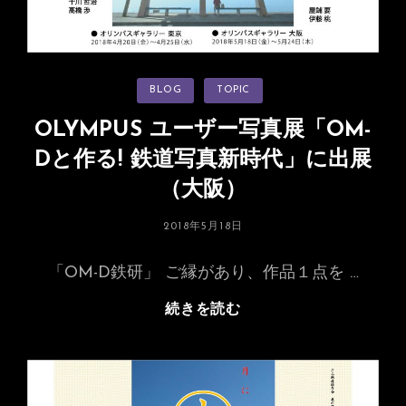
の
写
真
を
カ
BLOG
TOPIC
展
テ
ゴ
示
リ
OLYMPUS ユーザー写真展「OM-
ー
Dと作る! 鉄道写真新時代」に出展
（大阪）
投
2018年5月18日
稿
日:
「OM-D鉄研」 ご縁があり、作品１点を …
OLYMPUS
続きを読む
ユ
ー
ザ
ー