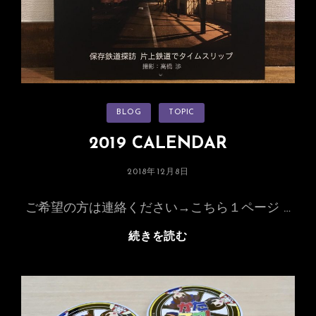
と
う
平
成
号
カ
BLOG
TOPIC
テ
ゴ
リ
2019 CALENDAR
ー
投
2018年12月8日
稿
日:
ご希望の方は連絡ください→こちら１ページ …
2019
続きを読む
CALENDAR