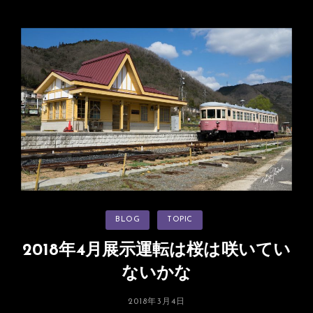
年
阪）
5
月
「ま
る
吉
弁
当」
に
作
品
掲
載
カ
BLOG
TOPIC
テ
ゴ
リ
2018年4月展示運転は桜は咲いてい
ー
ないかな
投
2018年3月4日