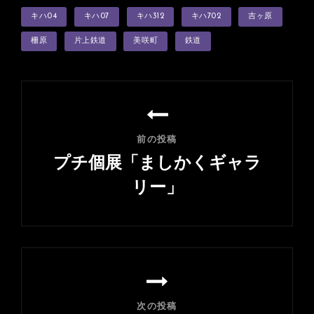
タ
キハ04
キハ07
キハ312
キハ702
吉ヶ原
グ
柵原
片上鉄道
美咲町
鉄道
投
稿
ナ
前の投稿
ビ
プチ個展「ましかくギャラ
ゲ
リー」
ー
前
シ
の
ョ
投
ン
稿
次の投稿