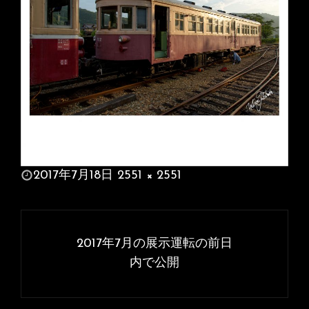
投
2017年7月18日
2551 × 2551
稿
フ
日:
ル
投
サ
稿
2017年7月の展示運転の前日
イ
ナ
内で公開
ズ
ビ
ゲ