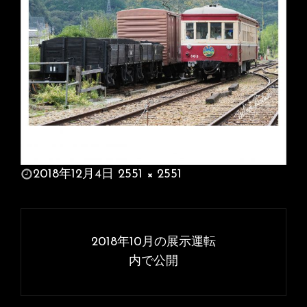
投
2018年12月4日
2551 × 2551
稿
フ
日:
ル
投
サ
稿
2018年10月の展示運転
イ
ナ
内で公開
ズ
ビ
ゲ