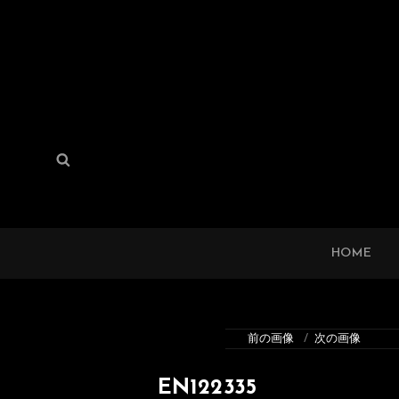
検
検
索:
索
HOME
前の画像
次の画像
EN122335