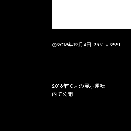
投
2018年12月4日
2551 × 2551
稿
フ
日:
ル
サ
投
イ
稿
ズ
2018年10月の展示運転
ナ
内で公開
ビ
ゲ
ー