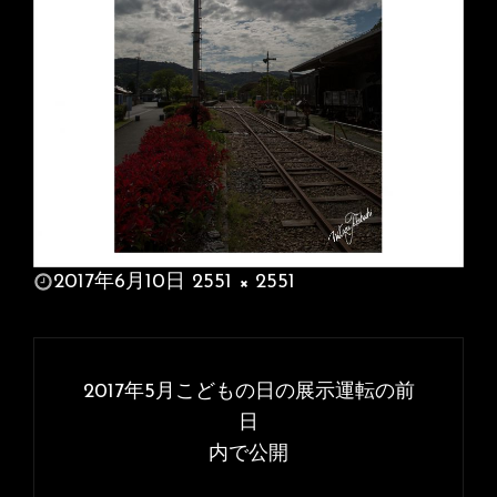
投
2017年6月10日
2551 × 2551
稿
フ
日:
ル
投
サ
稿
2017年5月こどもの日の展示運転の前
イ
ナ
日
ズ
内で公開
ビ
ゲ