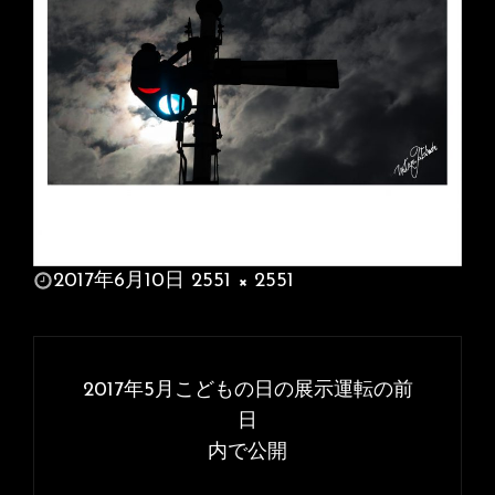
投
2017年6月10日
2551 × 2551
稿
フ
日:
ル
投
サ
稿
2017年5月こどもの日の展示運転の前
イ
ナ
日
ズ
内で公開
ビ
ゲ