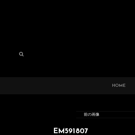
検
検
索:
索
HOME
前の画像
EM591807