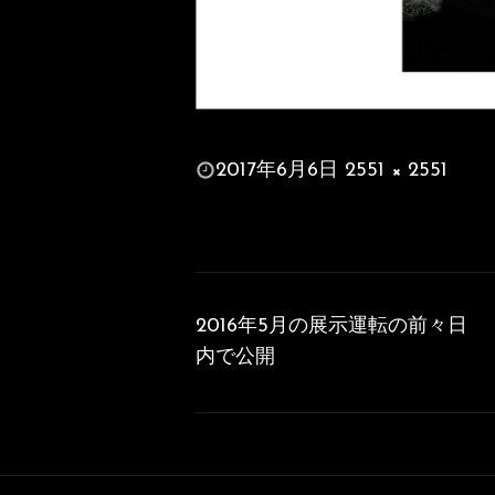
投
2017年6月6日
2551 × 2551
稿
フ
日:
ル
サ
投
イ
稿
ズ
2016年5月の展示運転の前々日
ナ
内で公開
ビ
ゲ
ー