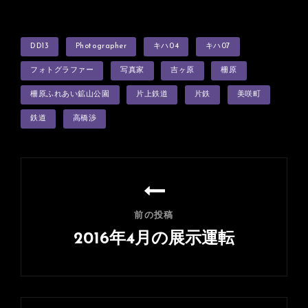
タ
DD13
Photographer
キハ04
キハ07
グ
フォトグラファー
写真家
吉ヶ原
柵原
柵原ふれあい鉱山公園
片上鉄道
片鉄
美咲町
鉄道
高橋渉
投
稿
ナ
前の投稿
ビ
2016年4月の展示運転
ゲ
前
ー
の
シ
投