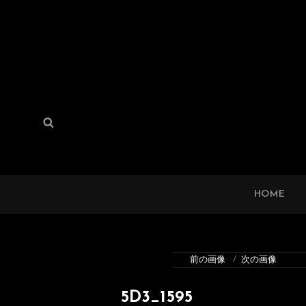
検
検
索:
索
HOME
前の画像
次の画像
5D3_1595