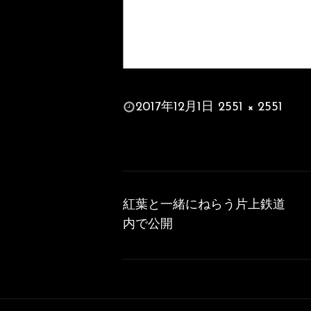
投
2017年12月1日
2551 × 2551
稿
フ
日:
ル
サ
投
イ
稿
ズ
紅葉と一緒にねらう片上鉄道
ナ
内で公開
ビ
ゲ
ー