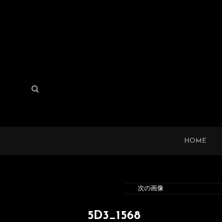
検
検
索:
索
HOME
次の画像
5D3_1568