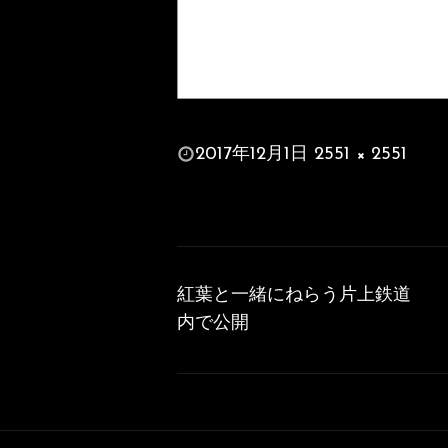
投
2017年12月1日
2551 × 2551
稿
フ
日:
ル
サ
投
イ
稿
ズ
紅葉と一緒にねらう片上鉄道
ナ
内で公開
ビ
ゲ
ー