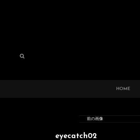
検
検
索:
索
HOME
前の画像
eyecatch02