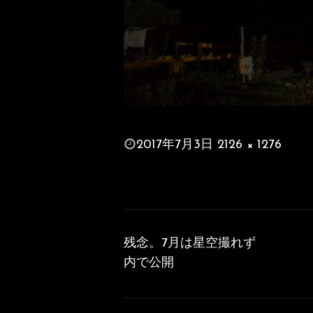
投
2017年7月3日
2126 × 1276
稿
フ
日:
ル
サ
投
イ
稿
ズ
残念。7月は星空撮れず
ナ
内で公開
ビ
ゲ