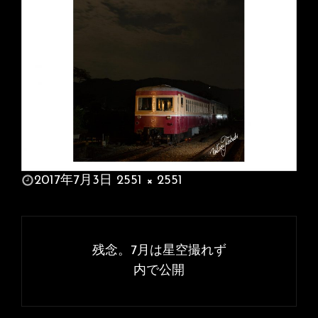
投
2017年7月3日
2551 × 2551
稿
フ
日:
ル
投
サ
稿
残念。7月は星空撮れず
イ
ナ
内で公開
ズ
ビ
ゲ