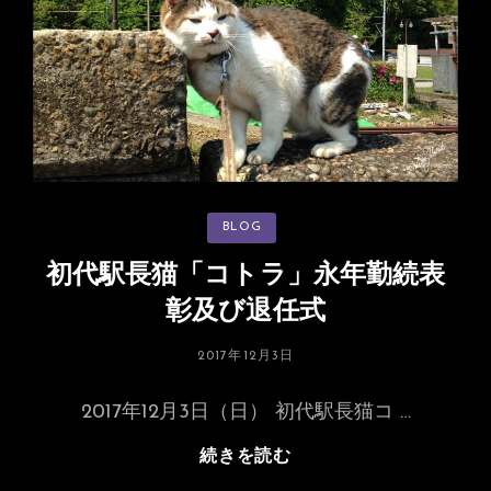
い
光
で
現
役
を
感
じ
カ
BLOG
る
テ
ゴ
リ
初代駅長猫「コトラ」永年勤続表
ー
彰及び退任式
投
2017年12月3日
稿
日:
2017年12月3日（日） 初代駅長猫コ …
初
続きを読む
代