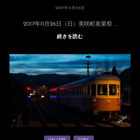
投
2017年11月26日
稿
日:
2017年11月26日（日）美咲町産業祭 …
2017
続きを読む
年
11
月
「ぽ
っ
ぽ
祭
り」
の
展
示
運
転
カ
GALLERY
TOPIC