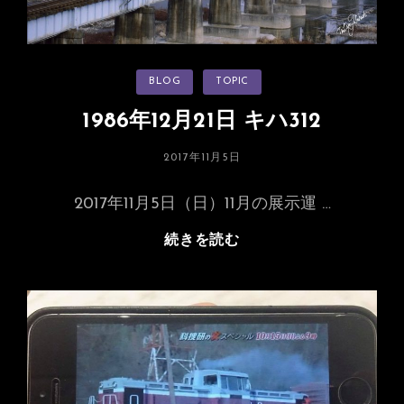
示
運
転
カ
BLOG
TOPIC
の
テ
ゴ
前
リ
1986年12月21日 キハ312
ー
日
投
2017年11月5日
稿
日:
2017年11月5日（日）11月の展示運 …
1986
続きを読む
年
12
月
21
日
キ
ハ