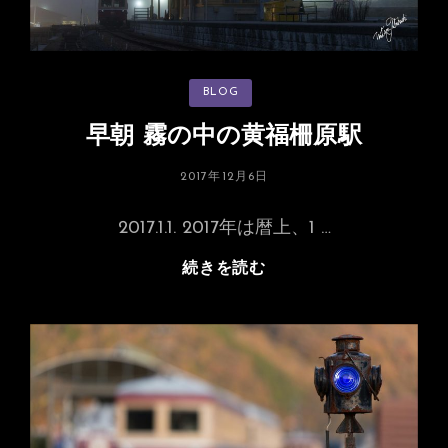
カ
BLOG
テ
ゴ
リ
早朝 霧の中の黄福柵原駅
ー
投
2017年12月6日
稿
日:
2017.1.1. 2017年は暦上、1 …
早
続きを読む
朝
霧
の
中
の
黄
福