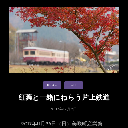
駅
長
猫
「コ
ト
ラ」
永
年
勤
続
表
彰
カ
BLOG
TOPIC
及
テ
ゴ
び
リ
紅葉と一緒にねらう片上鉄道
ー
退
任
投
2017年12月2日
式
稿
日:
2017年11月26日（日）美咲町産業祭 …