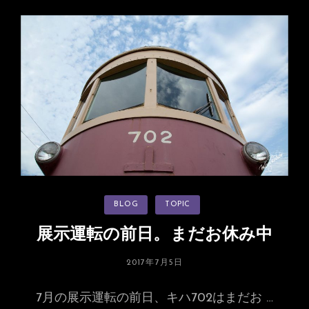
展
示
運
転
の
朝
カ
BLOG
TOPIC
テ
ゴ
リ
展示運転の前日。まだお休み中
ー
投
2017年7月5日
稿
日:
7月の展示運転の前日、キハ702はまだお …