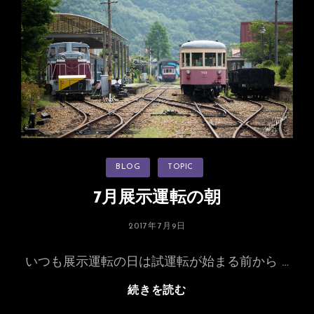
捜
研
の
女
ス
ペ
シ
ャ
ル
カ
BLOG
TOPIC
テ
ゴ
リ
7月展示運転の朝
ー
投
2017年7月9日
稿
日:
いつも展示運転の日は試運転が始まる前から …
7
続きを読む
月