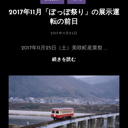
テ
ゴ
リ
2017年11月「ぽっぽ祭り」の展示運
ー
転の前日
投
2017年11月25日
稿
日:
2017年11月25日（土）美咲町産業祭 …
2017
続きを読む
年
11
月
「ぽ
っ
ぽ
祭
り」
の
展