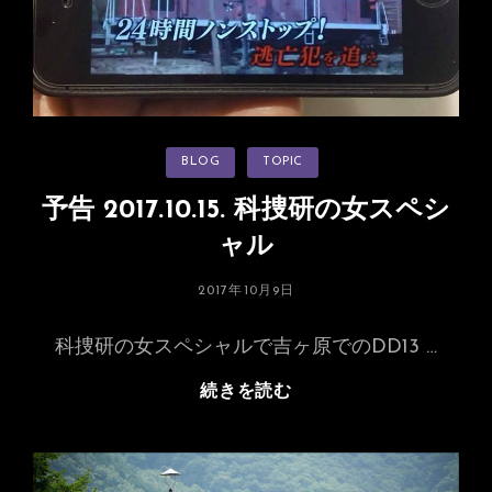
312
カ
BLOG
TOPIC
テ
ゴ
リ
予告 2017.10.15. 科捜研の女スペシ
ー
ャル
投
2017年10月9日
稿
日:
科捜研の女スペシャルで吉ヶ原でのDD13 …
予
続きを読む
告
2017.10.15.
科