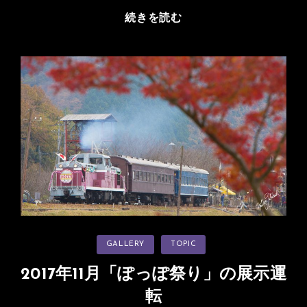
紅
続きを読む
葉
と
一
緒
に
ね
ら
う
片
上
鉄
道
カ
GALLERY
TOPIC
テ
ゴ
リ
2017年11月「ぽっぽ祭り」の展示運
ー
転