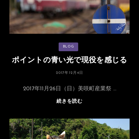
柵
原
駅
カ
BLOG
テ
ゴ
リ
ポイントの青い光で現役を感じる
ー
投
2017年12月4日
稿
日:
2017年11月26日（日）美咲町産業祭 …
ポ
続きを読む
イ
ン
ト
の
青