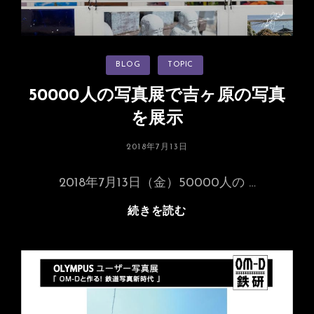
カ
BLOG
TOPIC
テ
ゴ
リ
50000人の写真展で吉ヶ原の写真
ー
を展示
投
2018年7月13日
稿
日:
2018年7月13日（金）50000人の …
50000
続きを読む
人
の
写
真
展
で