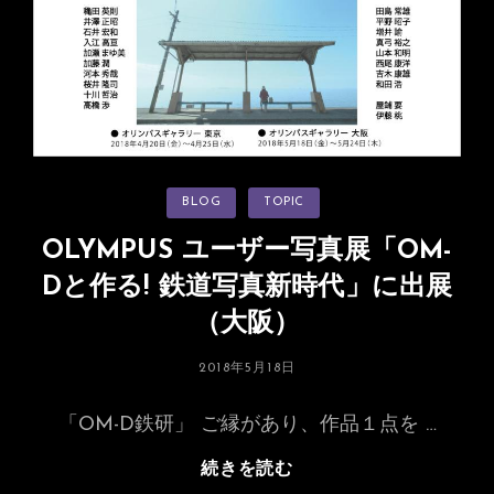
吉
ヶ
原
の
写
真
を
カ
BLOG
TOPIC
展
テ
ゴ
示
リ
OLYMPUS ユーザー写真展「OM-
ー
Dと作る! 鉄道写真新時代」に出展
（大阪）
投
2018年5月18日
稿
日:
「OM-D鉄研」 ご縁があり、作品１点を …
OLYMPUS
続きを読む