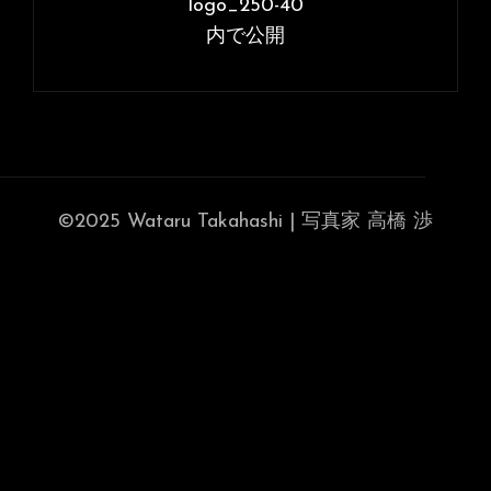
稿
logo_250-40
イ
ナ
内で公開
ズ
ビ
ゲ
ー
シ
ョ
©2025 Wataru Takahashi | 写真家 高橋 渉
ン