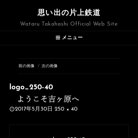
思い出の片上鉄道
Wataru Takahashi Official Web Site
メニュー
前の画像
次の画像
logo_250-40
投
2017年5月30日
250 × 40
稿
フ
日:
ル
投
サ