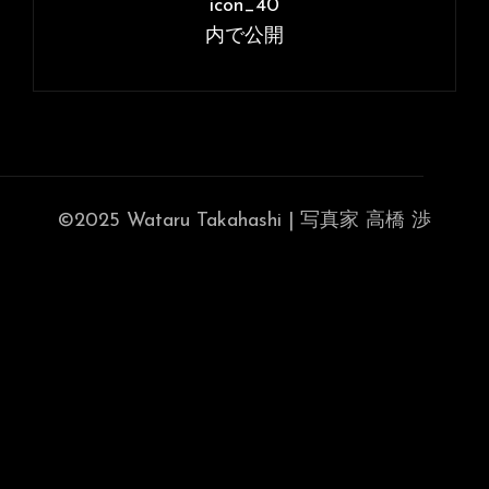
稿
icon_40
イ
ナ
内で公開
ズ
ビ
ゲ
ー
シ
ョ
©2025 Wataru Takahashi | 写真家 高橋 渉
ン