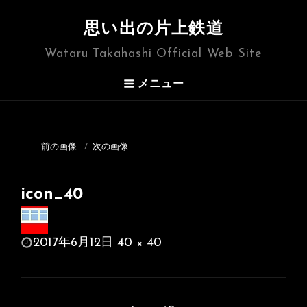
思い出の片上鉄道
Wataru Takahashi Official Web Site
メニュー
前の画像
次の画像
icon_40
投
2017年6月12日
40 × 40
稿
フ
日:
ル
投
サ