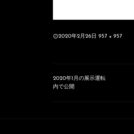
投
2020年2月26日
957 × 957
稿
フ
日:
ル
サ
投
イ
稿
ズ
2020年1月の展示運転
ナ
内で公開
ビ
ゲ
ー
シ