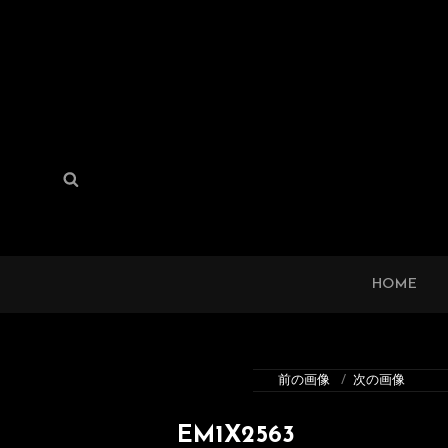
検
検
索:
索
HOME
前の画像
次の画像
EM1X2563