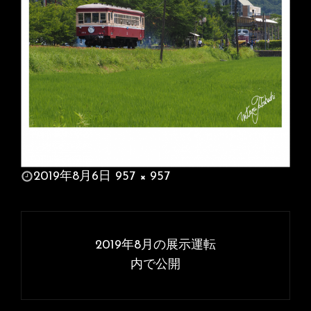
投
2019年8月6日
957 × 957
稿
フ
日:
ル
投
サ
稿
2019年8月の展示運転
イ
ナ
内で公開
ズ
ビ
ゲ