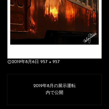
投
2019年8月6日
957 × 957
稿
フ
日:
ル
投
サ
稿
2019年8月の展示運転
イ
ナ
内で公開
ズ
ビ
ゲ