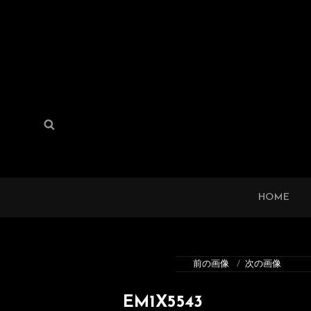
検
検
索:
索
HOME
前の画像
次の画像
EM1X5543