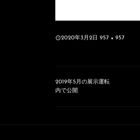
投
2020年3月2日
957 × 957
稿
フ
日:
ル
サ
投
イ
稿
ズ
2019年5月の展示運転
ナ
内で公開
ビ
ゲ
ー
シ