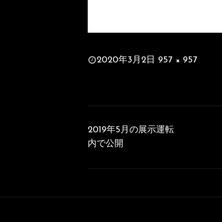
投
2020年3月2日
957 × 957
稿
フ
日:
ル
サ
投
イ
稿
ズ
2019年5月の展示運転
ナ
内で公開
ビ
ゲ
ー
シ