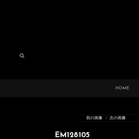
検
検
索:
索
HOME
前の画像
次の画像
EM128105