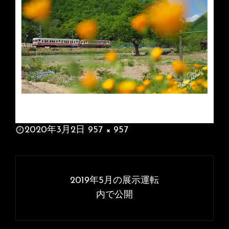
投
2020年3月2日
957 × 957
稿
フ
日:
ル
投
サ
稿
2019年5月の展示運転
イ
ナ
内で公開
ズ
ビ
ゲ