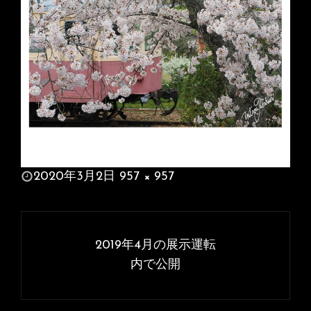
投
2020年3月2日
957 × 957
稿
フ
日:
ル
投
サ
稿
2019年4月の展示運転
イ
ナ
内で公開
ズ
ビ
ゲ