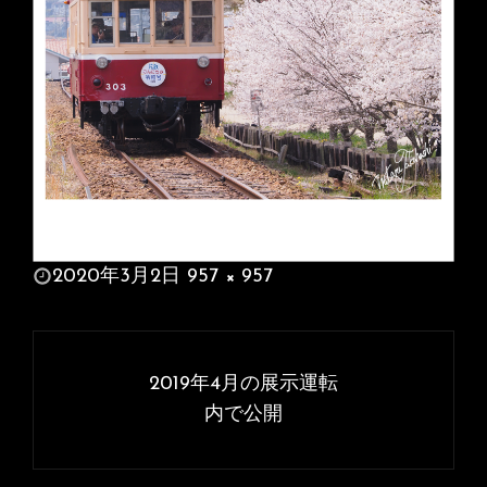
投
2020年3月2日
957 × 957
稿
フ
日:
ル
投
サ
稿
2019年4月の展示運転
イ
ナ
内で公開
ズ
ビ
ゲ