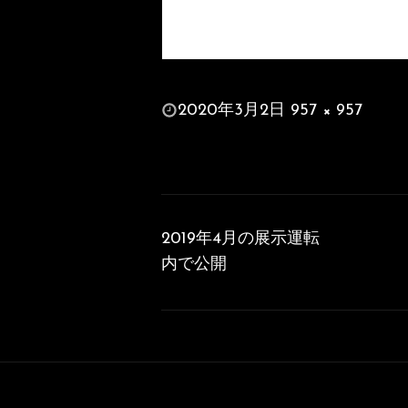
投
2020年3月2日
957 × 957
稿
フ
日:
ル
サ
投
イ
稿
ズ
2019年4月の展示運転
ナ
内で公開
ビ
ゲ
ー
シ