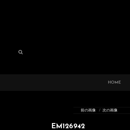
検
検
索:
索
HOME
前の画像
次の画像
EM126942