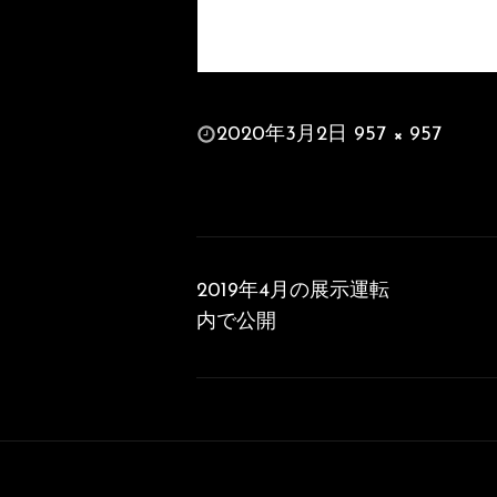
投
2020年3月2日
957 × 957
稿
フ
日:
ル
サ
投
イ
稿
ズ
2019年4月の展示運転
ナ
内で公開
ビ
ゲ
ー
シ