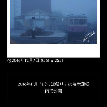
投
2018年12月7日
2551 × 2551
稿
フ
日:
ル
投
サ
稿
2018年11月「ぽっぽ祭り」の展示運転
イ
ナ
内で公開
ズ
ビ
ゲ