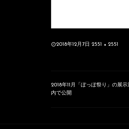
投
2018年12月7日
2551 × 2551
稿
フ
日:
ル
サ
投
イ
稿
ズ
2018年11月「ぽっぽ祭り」の展
ナ
内で公開
ビ
ゲ
ー