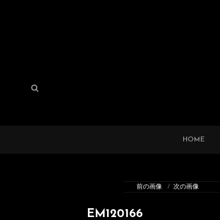
検
検
索:
索
HOME
前の画像
次の画像
EM120166