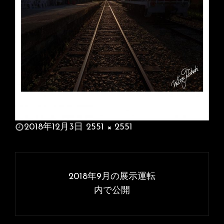
投
2018年12月3日
2551 × 2551
稿
フ
日:
ル
投
サ
稿
2018年9月の展示運転
イ
ナ
内で公開
ズ
ビ
ゲ