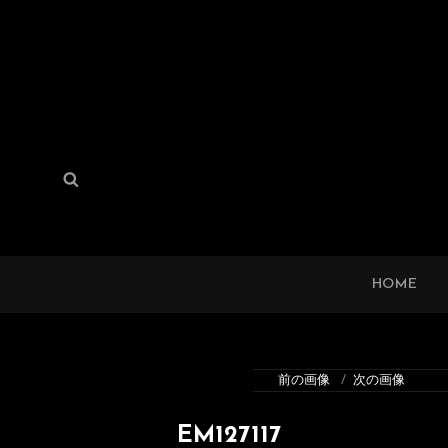
検
検
索:
索
HOME
前の画像
次の画像
EM127117