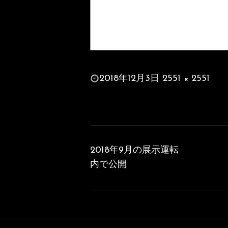
投
2018年12月3日
2551 × 2551
稿
フ
日:
ル
サ
投
イ
稿
ズ
2018年9月の展示運転
ナ
内で公開
ビ
ゲ
ー