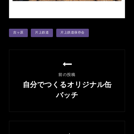
タ
吉ヶ原
片上鉄道
片上鉄道保存会
グ
投
稿
ナ
前の投稿
ビ
自分でつくるオリジナル缶
ゲ
バッチ
ー
前
シ
の
ョ
投
ン
稿