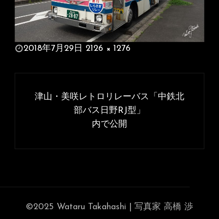
投
2018年7月29日
2126 × 1276
稿
フ
日:
ル
投
サ
稿
津山・美咲レトロリレーバス「中鉄北
イ
ナ
部バス日野RJ型」
ズ
内で公開
ビ
ゲ
ー
シ
ョ
ン
©2025 Wataru Takahashi | 写真家 高橋 渉