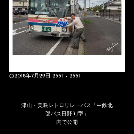
投
2018年7月29日
2551 × 2551
稿
フ
日:
ル
投
サ
稿
津山・美咲レトロリレーバス「中鉄北
イ
ナ
部バス日野RJ型」
ズ
内で公開
ビ
ゲ