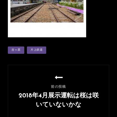
タ
吉ヶ原
片上鉄道
グ
投
稿
ナ
前の投稿
ビ
2018年4月展示運転は桜は咲
ゲ
いていないかな
ー
前