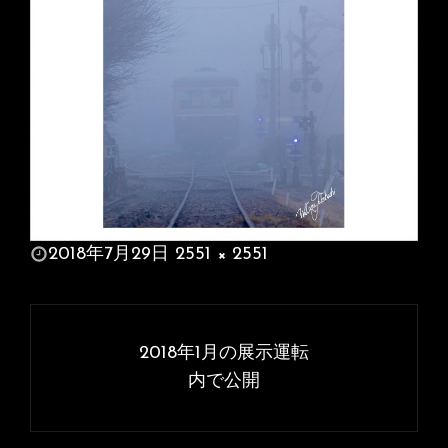
投
2018年7月29日
2551 × 2551
稿
フ
日:
ル
投
サ
稿
2018年1月の展示運転
イ
ナ
内で公開
ズ
ビ
ゲ