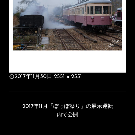
投
2017年11月30日
2551 × 2551
稿
フ
日:
ル
投
サ
稿
2017年11月「ぽっぽ祭り」の展示運転
イ
ナ
内で公開
ズ
ビ
ゲ