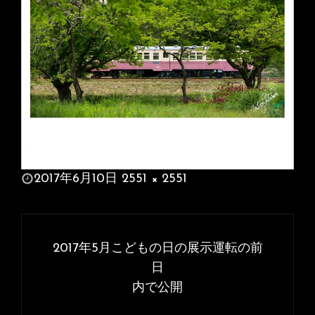
投
2017年6月10日
2551 × 2551
稿
フ
日:
ル
投
サ
稿
2017年5月こどもの日の展示運転の前
イ
ナ
日
ズ
内で公開
ビ
ゲ