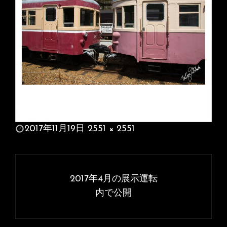
投
2017年11月19日
2551 × 2551
稿
フ
日:
ル
投
サ
稿
2017年4月の展示運転
イ
ナ
内で公開
ズ
ビ
ゲ