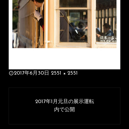
投
2017年6月30日
2551 × 2551
稿
フ
日:
ル
投
サ
稿
2017年1月元旦の展示運転
イ
ナ
内で公開
ズ
ビ
ゲ