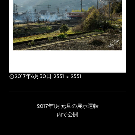
投
2017年6月30日
2551 × 2551
稿
フ
日:
ル
投
サ
稿
2017年1月元旦の展示運転
イ
ナ
内で公開
ズ
ビ
ゲ