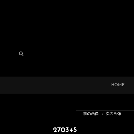
検
検
索:
索
HOME
前の画像
次の画像
270345