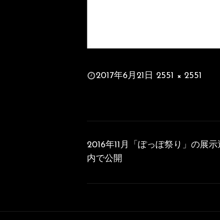
投
2017年6月21日
2551 × 2551
稿
フ
日:
ル
サ
投
イ
稿
ズ
2016年11月「ぽっぽ祭り」の展
ナ
内で公開
ビ
ゲ
ー