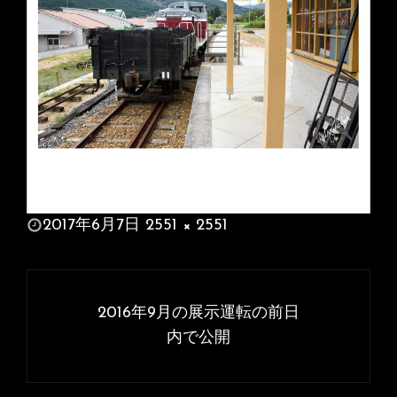
投
2017年6月7日
2551 × 2551
稿
フ
日:
ル
投
サ
稿
2016年9月の展示運転の前日
イ
ナ
内で公開
ズ
ビ
ゲ