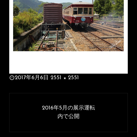
投
2017年6月6日
2551 × 2551
稿
フ
日:
ル
投
サ
稿
2016年5月の展示運転
イ
ナ
内で公開
ズ
ビ
ゲ