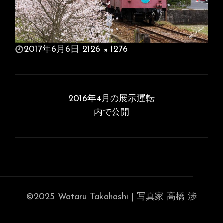
投
2017年6月6日
2126 × 1276
稿
フ
日:
ル
投
サ
稿
2016年4月の展示運転
イ
ナ
内で公開
ズ
ビ
ゲ
ー
シ
ョ
©2025 Wataru Takahashi | 写真家 高橋 渉
ン