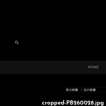
検
検
索:
索
HOME
前の画像
次の画像
cropped-PB260028.jpg