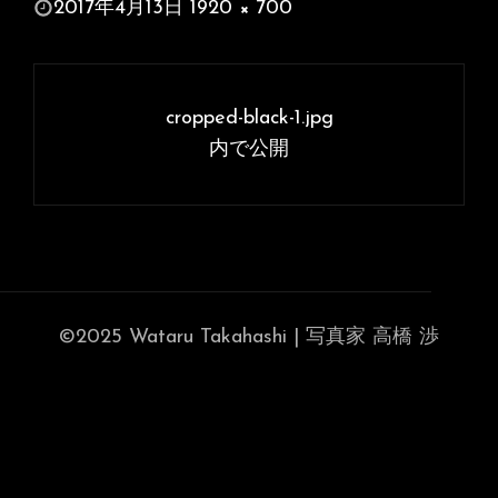
投
2017年4月13日
1920 × 700
稿
フ
日:
ル
投
サ
稿
cropped-black-1.jpg
イ
ナ
内で公開
ズ
ビ
ゲ
ー
シ
ョ
©2025 Wataru Takahashi | 写真家 高橋 渉
ン