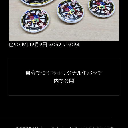
投
2018年12月2日
4032 × 3024
稿
フ
日:
ル
投
サ
稿
自分でつくるオリジナル缶バッチ
イ
ナ
内で公開
ズ
ビ
ゲ
ー
シ
ョ