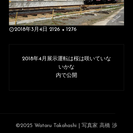
投
2018年3月4日
2126 × 1276
稿
フ
日:
ル
投
サ
稿
2018年4月展示運転は桜は咲いていな
イ
ナ
いかな
ズ
内で公開
ビ
ゲ
ー
シ
ョ
ン
©2025 Wataru Takahashi | 写真家 高橋 渉